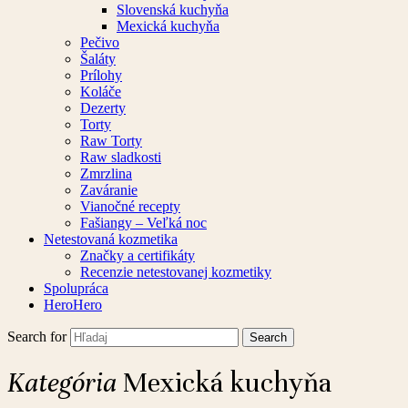
Slovenská kuchyňa
Mexická kuchyňa
Pečivo
Šaláty
Prílohy
Koláče
Dezerty
Torty
Raw Torty
Raw sladkosti
Zmrzlina
Zaváranie
Vianočné recepty
Fašiangy – Veľká noc
Netestovaná kozmetika
Značky a certifikáty
Recenzie netestovanej kozmetiky
Spolupráca
HeroHero
Search for
Kategória
Mexická kuchyňa