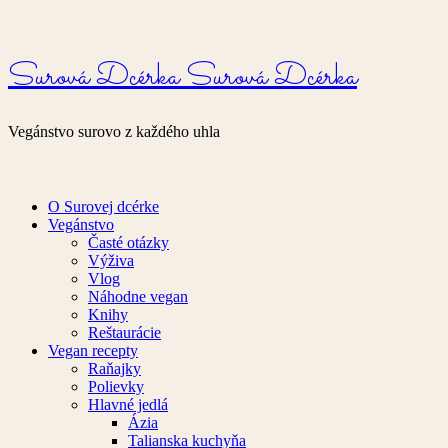
Surová Dcérka
Surová Dcérka
Vegánstvo surovo z každého uhla
O Surovej dcérke
Vegánstvo
Časté otázky
Výživa
Vlog
Náhodne vegan
Knihy
Reštaurácie
Vegan recepty
Raňajky
Polievky
Hlavné jedlá
Ázia
Talianska kuchyňa