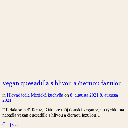
Vegan quesadilla s hlivou a čiernou fazuľou
in
Hlavné jedlá
Mexická kuchyňa
on
8. augusta 2021
8. augusta
2021
Hľadala som ďalšie využitie pre môj domáci vegan syr, a rýchlo ma
napadla vegan quesadilla s hlivou a čiernou fazuľou….
Čítaj viac