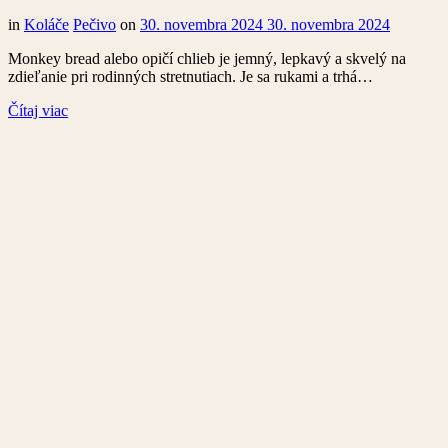
in
Koláče
Pečivo
on
30. novembra 2024
30. novembra 2024
Monkey bread alebo opičí chlieb je jemný, lepkavý a skvelý na
zdieľanie pri rodinných stretnutiach. Je sa rukami a trhá…
Čítaj viac