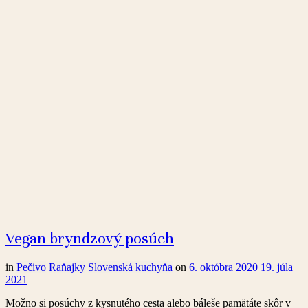
Vegan bryndzový posúch
in
Pečivo
Raňajky
Slovenská kuchyňa
on
6. októbra 2020
19. júla
2021
Možno si posúchy z kysnutého cesta alebo báleše pamätáte skôr v