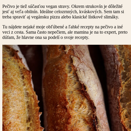
Pečivo je tiež súčasťou vegan stravy. Okrem strukovín je dôležité
jesť aj veľa obilnín. Ideálne celozrnných, kváskových. Sem tam si
treba spraviť aj vegánsku pizzu alebo klasické lístkové slimáky.
Tu nájdete nejaké moje obľúbené a ľahké recepty na pečivo a iné
veci z cesta. Sama často nepečiem, ale mamina je na to expert, preto
dúfam, že hlavne ona sa podelí o svoje recepty.