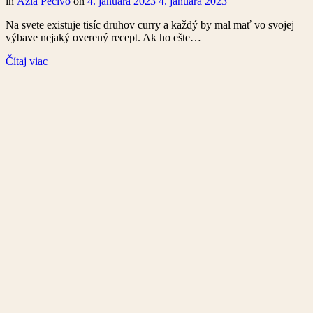
in
Ázia
Pečivo
on
4. januára 2023
4. januára 2023
Na svete existuje tisíc druhov curry a každý by mal mať vo svojej
výbave nejaký overený recept. Ak ho ešte…
Čítaj viac