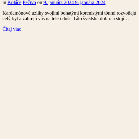
in
Koláče
Pečivo
on
9. januára 2024
9. januára 2024
Kardamónové uzlíky svojimi bohatými korenistými tónmi rozvoňajú
celý byt a zahrejú vás na tele i duši. Táto švédska dobrota stojí…
Čítaj viac