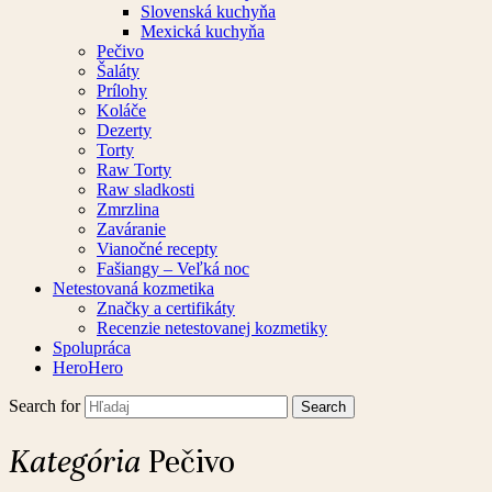
Slovenská kuchyňa
Mexická kuchyňa
Pečivo
Šaláty
Prílohy
Koláče
Dezerty
Torty
Raw Torty
Raw sladkosti
Zmrzlina
Zaváranie
Vianočné recepty
Fašiangy – Veľká noc
Netestovaná kozmetika
Značky a certifikáty
Recenzie netestovanej kozmetiky
Spolupráca
HeroHero
Search for
Kategória
Pečivo