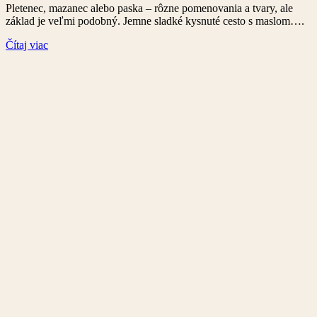
Pletenec, mazanec alebo paska – rôzne pomenovania a tvary, ale
základ je veľmi podobný. Jemne sladké kysnuté cesto s maslom….
Čítaj viac