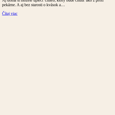
Aj doma si môžete upiecť chlieb, ktorý bude chutiť ako z profi
pekárne. A aj bez starosti o kvások a…
Čítaj viac