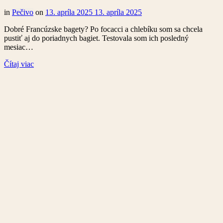
in
Pečivo
on
13. apríla 2025
13. apríla 2025
Dobré Francúzske bagety? Po focacci a chlebíku som sa chcela
pustiť aj do poriadnych bagiet. Testovala som ich posledný
mesiac…
Čítaj viac