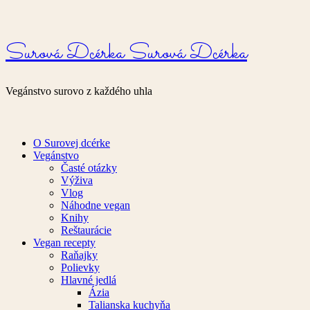
Surová Dcérka
Surová Dcérka
Vegánstvo surovo z každého uhla
O Surovej dcérke
Vegánstvo
Časté otázky
Výživa
Vlog
Náhodne vegan
Knihy
Reštaurácie
Vegan recepty
Raňajky
Polievky
Hlavné jedlá
Ázia
Talianska kuchyňa