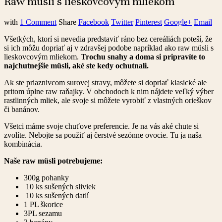
Raw müsli s lieskovcovým mliekom
with
1 Comment
Share
Facebook
Twitter
Pinterest
Google+
Email
Všetkých, ktorí si nevedia predstaviť ráno bez cereáliách poteší, že
si ich môžu dopriať aj v zdravšej podobe napríklad ako raw müsli s
lieskovcovým mliekom.
Trochu snahy a doma si pripravíte to
najchutnejšie müsli, aké ste kedy ochutnali.
Ak ste priaznivcom surovej stravy, môžete si dopriať klasické ale
pritom úplne raw raňajky. V obchodoch k nim nájdete veľký výber
rastlinných mliek, ale svoje si môžete vyrobiť z vlastných orieškov
či banánov.
Všetci máme svoje chuťove preferencie. Je na vás aké chute si
zvolíte. Nebojte sa použiť aj čerstvé sezónne ovocie. Tu ja naša
kombinácia.
Naše raw müsli potrebujeme:
300g pohanky
10 ks sušených sliviek
10 ks sušených datlí
1 PL škorice
3PL sezamu