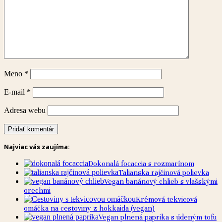
Meno
*
E-mail
*
Adresa webu
Najviac vás zaujíma:
Dokonalá focaccia s rozmarínom
Talianska rajčinová polievka
Vegan banánový chlieb s vlašskými
orechmi
Krémová tekvicová
omáčka na cestoviny z hokkaida (vegan)
Vegan plnená paprika s údeným tofu