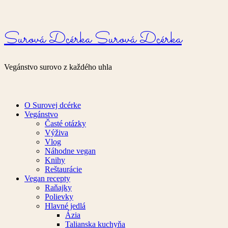
Surová Dcérka
Surová Dcérka
Vegánstvo surovo z každého uhla
O Surovej dcérke
Vegánstvo
Časté otázky
Výživa
Vlog
Náhodne vegan
Knihy
Reštaurácie
Vegan recepty
Raňajky
Polievky
Hlavné jedlá
Ázia
Talianska kuchyňa