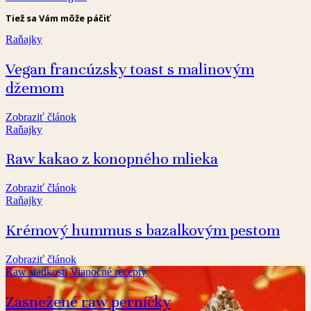
Tiež sa Vám môže páčiť
Raňajky
Vegan francúzsky toast s malinovým
džemom
Zobraziť článok
Raňajky
Raw kakao z konopného mlieka
Zobraziť článok
Raňajky
Krémový hummus s bazalkovým pestom
Zobraziť článok
Raw sladkosti
Vianočné recepty
Zasnežené raw perníčky