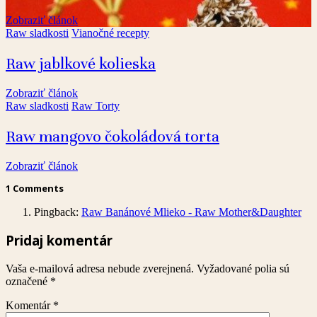
Zobraziť článok
Raw sladkosti
Vianočné recepty
Raw jablkové kolieska
Zobraziť článok
Raw sladkosti
Raw Torty
Raw mangovo čokoládová torta
Zobraziť článok
1 Comments
Pingback:
Raw Banánové Mlieko - Raw Mother&Daughter
Pridaj komentár
Vaša e-mailová adresa nebude zverejnená.
Vyžadované polia sú
označené
*
Komentár
*