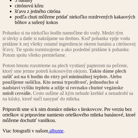
3 banány
citrónovú kôru
šťavu z jedného citróna
podľa chuti môžeme pridať niekoľko rozdrvených kakaových
bôbov a sušený kokos​
Pohanku si na niekoľko hodín namočíme do vody. Medzi tým
si slivky a datle si nakrájame na drobno. Ke
ď
pohanka vpije vodu
pridáme k nej všetky ostatné ingrediencie okrem banánu a citrónovej
šťavy. Tie spolu rozmixujeme a ako posledné pridáme k pohanke.
Potom spolu všetko premiešame.
Potom hmotu rozotrieme na plech vystlaný papierom na pečenie,
ktorý sme jemne potreli kokosovým olejom.
Takto dáme plech
sušiť asi na 6 hodín do rúry pri minimálnej teplote. Alebo
použijeme sušičku. Kto nemá trpezlivosť, jednoducho si
nadstaví vyššiu teplotu a užije si rovnako chutné vegánske
müsli cereálie.
Cesto sušíme až kým nebude krehké a nenadrobí sa
na kúsky, ktoré stačí nasypať do mlieka.
Pripravili sme si k nim domáce mlieko s lieskovcov. Pre verziu bez
orieškov si pripravíme namiesto orieškového mlieka banánové, ktoré
môžeme dochutiť vanilkou.
Viac fotografii v našom
albume
.