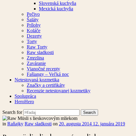
Slovenská kuchyňa
Mexická kuchyňa
Pečivo
Šaláty
Prílohy
Koláče
Dezerty
Torty
Raw Torty
Raw sladkosti
Zmrzlina
Zaváranie
Vianočné recepty
Fašiangy – Veľká noc
Netestovaná kozmetika
Značky a certifikáty
Recenzie netestovanej kozmetiky
Spolupráca
HeroHero
Search for
in
Raňajky
Raw sladkosti
on
20. augusta 2014
12. januára 2019