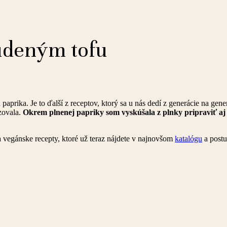
 údeným tofu
aprika. Je to ďalší z receptov, ktorý sa u nás dedí z generácie na gen
zovala.
Okrem plnenej papriky som vyskúšala z plnky pripraviť aj
 vegánske recepty, ktoré už teraz nájdete v najnovšom
katalógu
a postu