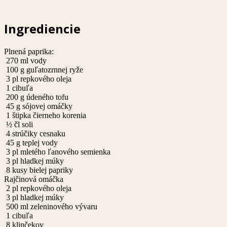
Ingrediencie
Plnená paprika:
270
ml
vody
100
g
guľatozrnnej ryže
3
pl
repkového oleja
1
cibuľa
200
g
údeného tofu
45
g
sójovej omáčky
1
štipka
čierneho korenia
½
čl
soli
4
strúčiky cesnaku
45
g
teplej vody
3
pl
mletého ľanového semienka
3
pl
hladkej múky
8
kusy
bielej papriky
Rajčinová omáčka
2
pl
repkového oleja
3
pl
hladkej múky
500
ml
zeleninového vývaru
1
cibuľa
8
klinčekov