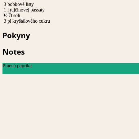
3
bobkové listy
1
l
rajčinovej passaty
½
čl
soli
3
pl
kryštálového cukru
Pokyny
Notes
Plnená paprika
Ingrediencie
Pokyny