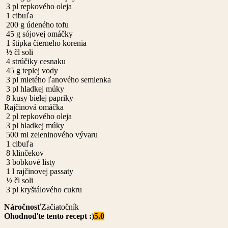
3
pl
repkového oleja
1
cibuľa
200
g
údeného tofu
45
g
sójovej omáčky
1
štipka
čierneho korenia
½
čl
soli
4
strúčiky cesnaku
45
g
teplej vody
3
pl
mletého ľanového semienka
3
pl
hladkej múky
8
kusy
bielej papriky
Rajčinová omáčka
2
pl
repkového oleja
3
pl
hladkej múky
500
ml
zeleninového vývaru
1
cibuľa
8
klinčekov
3
bobkové listy
1
l
rajčinovej passaty
½
čl
soli
3
pl
kryštálového cukru
Náročnosť
Začiatočník
Ohodnoďte tento recept :)
5.0