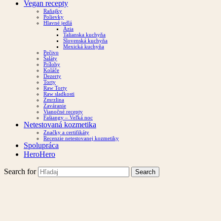
Vegan recepty
Raňajky
Polievky
Hlavné jedlá
Ázia
Talianska kuchyňa
Slovenská kuchyňa
Mexická kuchyňa
Pečivo
Šaláty
Prílohy
Koláče
Dezerty
Torty
Raw Torty
Raw sladkosti
Zmrzlina
Zaváranie
Vianočné recepty
Fašiangy – Veľká noc
Netestovaná kozmetika
Značky a certifikáty
Recenzie netestovanej kozmetiky
Spolupráca
HeroHero
Search for