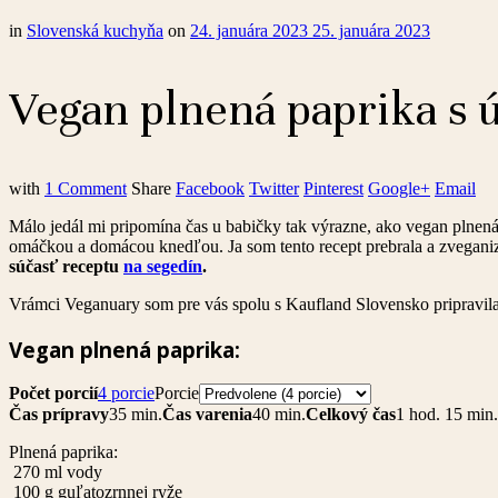
in
Slovenská kuchyňa
on
24. januára 2023
25. januára 2023
Vegan plnená paprika s
with
1 Comment
Share
Facebook
Twitter
Pinterest
Google+
Email
Málo jedál mi pripomína čas u babičky tak výrazne, ako vegan plnená p
omáčkou a domácou knedľou. Ja som tento recept prebrala a zvegani
súčasť receptu
na segedín
.
Vrámci Veganuary som pre vás spolu s Kaufland Slovensko pripravila
Vegan plnená paprika:
Počet porcií
4 porcie
Porcie
Čas prípravy
35 min.
Čas varenia
40 min.
Celkový čas
1 hod. 15 min.
Plnená paprika:
270
ml
vody
100
g
guľatozrnnej ryže