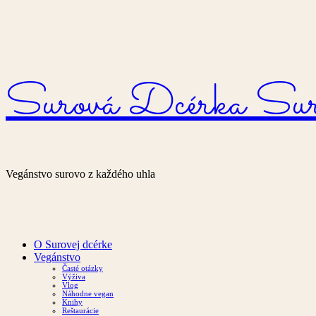
Surová Dcérka
Sur
Vegánstvo surovo z každého uhla
O Surovej dcérke
Vegánstvo
Časté otázky
Výživa
Vlog
Náhodne vegan
Knihy
Reštaurácie