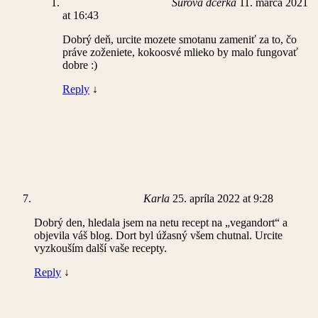
Surová dcérka
11. marca 2021
at 16:43
Dobrý deň, urcite mozete smotanu zameniť za to, čo
práve zoženiete, kokoosvé mlieko by malo fungovať
dobre :)
Reply
↓
Karla
25. apríla 2022 at 9:28
Dobrý den, hledala jsem na netu recept na „vegandort“ a
objevila váš blog. Dort byl úžasný všem chutnal. Urcite
vyzkouším další vaše recepty.
Reply
↓