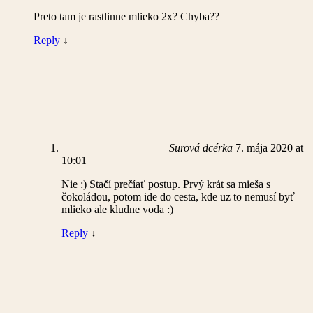
Preto tam je rastlinne mlieko 2x? Chyba??
Reply
↓
Surová dcérka
7. mája 2020 at
10:01
Nie :) Stačí prečíať postup. Prvý krát sa mieša s
čokoládou, potom ide do cesta, kde uz to nemusí byť
mlieko ale kludne voda :)
Reply
↓