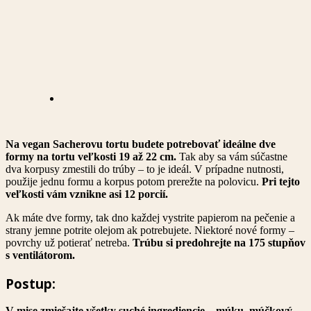
Na vegan Sacherovu tortu budete potrebovať ideálne dve
formy na tortu veľkosti 19 až 22 cm.
Tak aby sa vám súčastne
dva korpusy zmestili do trúby – to je ideál. V prípadne nutnosti,
použije jednu formu a korpus potom prerežte na polovicu.
Pri tejto
veľkosti vám vznikne asi 12 porcií.
Ak máte dve formy, tak dno každej vystrite papierom na pečenie a
strany jemne potrite olejom ak potrebujete. Niektoré nové formy –
povrchy už potierať netreba.
Trúbu si predohrejte na 175 stupňov
s ventilátorom.
Postup:
V mise zmiešajte všetky suché ingrediencie – múku, múčkový