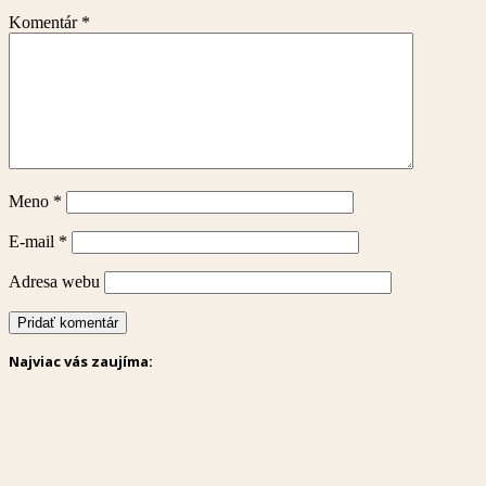
Komentár
*
Meno
*
E-mail
*
Adresa webu
Najviac vás zaujíma: