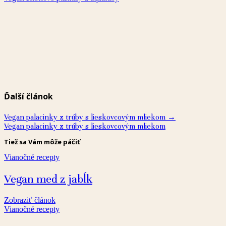
Ďalší článok
Vegan palacinky z trúby s lieskovcovým mliekom
→
Vegan palacinky z trúby s lieskovcovým mliekom
Tiež sa Vám môže páčiť
Vianočné recepty
Vegan med z jabĺk
Zobraziť článok
Vianočné recepty