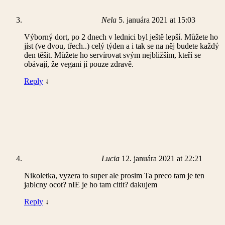
Nela
5. januára 2021 at 15:03
Výborný dort, po 2 dnech v lednici byl ještě lepší. Můžete ho
jíst (ve dvou, třech..) celý týden a i tak se na něj budete každý
den těšit. Můžete ho servírovat svým nejbližším, kteří se
obávají, že vegani jí pouze zdravě.
Reply
↓
Lucia
12. januára 2021 at 22:21
Nikoletka, vyzera to super ale prosim Ta preco tam je ten
jablcny ocot? nIE je ho tam citit? dakujem
Reply
↓