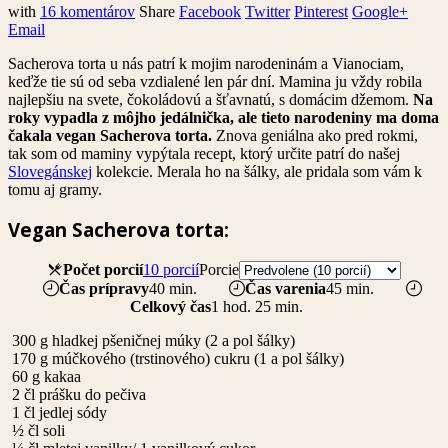
with
16 komentárov
Share
Facebook
Twitter
Pinterest
Google+
Email
Sacherova torta u nás patrí k mojim narodeninám a Vianociam,
keďže tie sú od seba vzdialené len pár dní. Mamina ju vždy robila
najlepšiu na svete, čokoládovú a šťavnatú, s domácim džemom.
Na
roky vypadla z môjho jedálnička, ale tieto narodeniny ma doma
čakala vegan Sacherova torta.
Znova geniálna ako pred rokmi,
tak som od maminy vypýtala recept, ktorý určite patrí do našej
Slovegánskej
kolekcie. Merala ho na šálky, ale pridala som vám k
tomu aj gramy.
Vegan Sacherova torta:
Počet porcií
10 porcií
Porcie
Čas prípravy
40 min.
Čas varenia
45 min.
Celkový čas
1 hod. 25 min.
300
g
hladkej pšeničnej múky (2 a pol šálky)
170
g
múčkového (trstinového) cukru (1 a pol šálky)
60
g
kakaa
2
čl
prášku do pečiva
1
čl
jedlej sódy
½
čl
soli