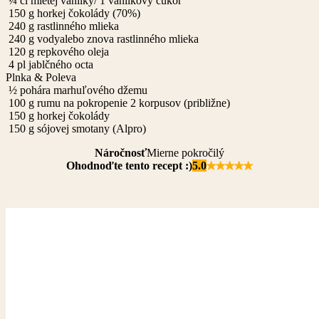
¼
čl
mletej vanilky/ 1 vanilkový cukor
150
g
horkej čokolády (70%)
240
g
rastlinného mlieka
240
g
vody
alebo znova rastlinného mlieka
120
g
repkového oleja
4
pl
jablčného octa
Plnka & Poleva
½
pohára marhuľového džemu
100
g
rumu na pokropenie 2 korpusov (približne)
150
g
horkej čokolády
150
g
sójovej smotany (Alpro)
Náročnosť
Mierne pokročilý
Ohodnoďte tento recept :)
5.0