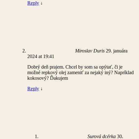
Reply
↓
Miroslav Duris
29. januára
2024 at 19:41
Dobrý deň prajem. Chcel by som sa opýtať, či je
možné repkový olej zameniť za nejaký iný? Napríklad
kokosový? Ďakujem
Reply
↓
Surová dcérka
30.