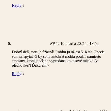
Reply
↓
Nikita
10. marca 2021 at 18:46
Dobrý deň, torta je úžasná! Robím ju už asi 5. Krát. Chcela
som sa spýtať či by som tentokrát mohla použiť namiesto
smotany, ktorá je všade vypredaná kokosové mlieko (v
plechovke?) Ďakujem:)
Reply
↓