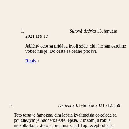
Surová dcérka
13. januára
2021 at 9:17
Jablčný ocot sa pridáva kvoli sóde, cítiť ho samozrejme
vobec nie je. Do cesta sa bežne pridáva
Reply
↓
Denisa
20. februára 2021 at 23:59
Tato torta je famozna..cim lepsia,kvalitnejsia cokolada sa
pouzije,tym je Sacherka este lepsia…uz som ju robila
niekolkokrat…toto je pre mna zatial Top recept od teba