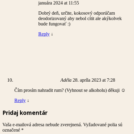
januára 2024 at 11:55
Dobrý deň, určite, kokosový odporúčam
deodorizovaný aby nebol cítit ale akýkolvek
bude fungovať :)
Reply
↓
Adéla
28. apríla 2023 at 7:28
Čím prosím nahradit rum? (Vyhnout se alkoholu) děkuji ☺️
Reply
↓
Pridaj komentár
Vaša e-mailová adresa nebude zverejnená.
Vyžadované polia sú
označené
*