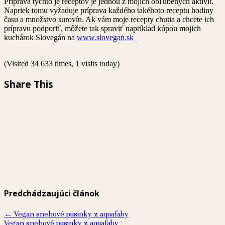
Príprava týchto je receptov je jednou z mojich obľúbených aktivít.
Napriek tomu vyžaduje príprava každého takéhoto receptu hodiny
času a množstvo surovín. Ak vám moje recepty chutia a chcete ich
prípravu podporiť, môžete tak spraviť napríklad kúpou mojich
kuchárok Slovegán na
www.slovegan.sk
(Visited 34 633 times, 1 visits today)
Share This
Predchádzaujúci článok
←
Vegan snehové pusinky z aquafaby
Vegan snehové pusinky z aquafaby