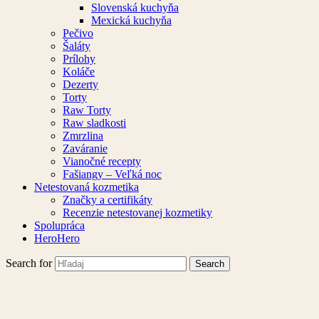
Slovenská kuchyňa
Mexická kuchyňa
Pečivo
Šaláty
Prílohy
Koláče
Dezerty
Torty
Raw Torty
Raw sladkosti
Zmrzlina
Zaváranie
Vianočné recepty
Fašiangy – Veľká noc
Netestovaná kozmetika
Značky a certifikáty
Recenzie netestovanej kozmetiky
Spolupráca
HeroHero
Search for