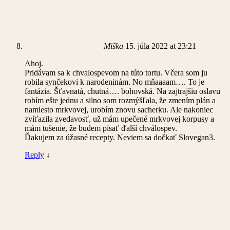
Miška
15. júla 2022 at 23:21
Ahoj.
Pridávam sa k chvalospevom na túto tortu. Včera som ju
robila synčekovi k narodeninám. No mňaaaam…. To je
fantázia. Šťavnatá, chutná…. bohovská. Na zajtrajšiu oslavu
robím ešte jednu a silno som rozmýšľala, že zmením plán a
namiesto mrkvovej, urobím znovu sacherku. Ale nakoniec
zvíťazila zvedavosť, už mám upečené mrkvovej korpusy a
mám tušenie, že budem písať ďalší chválospev.
Ďakujem za úžasné recepty. Neviem sa dočkať Slovegan3.
Reply
↓