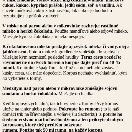
cukor, kakao, kypriaci prášok, jedlú sódu, soľ a vanilku.
Ak
chcete múčková cukor z trstinového, tak cukor jednoducho
rozmixujte na prášok v mixéri.
V miske nad parou alebo v mikrovlnke rozhrejte rastlinné
mlieko a horkú čokoládu.
Použite mandľové alebo sójové mlieko.
Miešajte kým sa čokoláda a mlieko nespoja.
K čokoládovému mlieko pridajte aj zvyšok mlieka či vody, olej a
jablčný ocot.
Potom mokré ingrediencie vmiešajte do suchých.
Miešajte kým nezmiznú posledné hrudky.
Teraz cesto rozdeľte
rovnomerne do dvoch foriem a korpus dajte piecť na 40-45
minút.
Kontrolujte špajdľou – keď už na nej nebudú zostávať
kúsky cesta, tak máte dopečené. Korpus nechajte vychladnúť, kým
ho vyberiete z formy.
Medzitým nad parou alebo v mikrovlnke zmiešajte sójovú
smotanu a horkú čokoládu.
Miešajte do hladka.
Keď korpusy vychladnú, tak ich vyberte z formy. Prvý korpus
uložte na tanier alebo podnos.
Pokropte ho rumom
( to je náš
domáci trik na šťavnatejšiu a voňavejšiu Sacherku)
a potrite ho
štedrou vrstvou marhuľového džemu a ten prikryte druhým
korpusom, ktorý tiež predtým pokropte
rumom. Použite tak 50 ml rumu, na každý korpus.