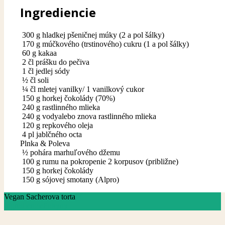
Ingrediencie
300
g
hladkej pšeničnej múky (2 a pol šálky)
170
g
múčkového (trstinového) cukru (1 a pol šálky)
60
g
kakaa
2
čl
prášku do pečiva
1
čl
jedlej sódy
½
čl
soli
¼
čl
mletej vanilky/ 1 vanilkový cukor
150
g
horkej čokolády (70%)
240
g
rastlinného mlieka
240
g
vody
alebo znova rastlinného mlieka
120
g
repkového oleja
4
pl
jablčného octa
Plnka & Poleva
½
pohára marhuľového džemu
100
g
rumu na pokropenie 2 korpusov (približne)
150
g
horkej čokolády
150
g
sójovej smotany (Alpro)
Vegan Sacherova torta
Ingrediencie
Pokyny