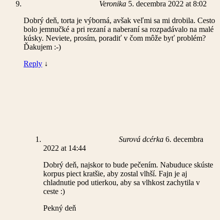
Veronika
5. decembra 2022 at 8:02
Dobrý deň, torta je výborná, avšak veľmi sa mi drobila. Cesto
bolo jemnučké a pri rezaní a naberaní sa rozpadávalo na malé
kúsky. Neviete, prosím, poradiť v čom môže byť problém?
Ďakujem :-)
Reply
↓
Surová dcérka
6. decembra
2022 at 14:44
Dobrý deň, najskor to bude pečením. Nabuduce skúste
korpus piect kratšie, aby zostal vlhší. Fajn je aj
chladnutie pod utierkou, aby sa vlhkost zachytila v
ceste :)
Pekný deň