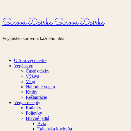
Surová Dcérka
Surová Dcérka
Vegánstvo surovo z každého uhla
O Surovej dcérke
Vegánstvo
Časté otázky
Výživa
Vlog
Náhodne vegan
Knihy
Reštaurácie
Vegan recepty
Raňajky
Polievky
Hlavné jedlá
Ázia
Talianska kuchyňa